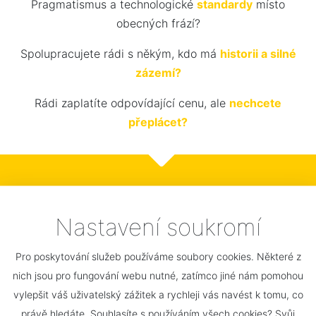
Pragmatismus a technologické
standardy
místo
obecných frází?
Spolupracujete rádi s někým, kdo má
historii a silné
zázemí?
Rádi zaplatíte odpovídající cenu, ale
nechcete
přeplácet?
Odpovězte 5x ano
Nastavení soukromí
a pak s námi
Pro poskytování služeb používáme soubory cookies. Některé z
neztrácíte čas...
nich jsou pro fungování webu nutné, zatímco jiné nám pomohou
vylepšit váš uživatelský zážitek a rychleji vás navést k tomu, co
právě hledáte. Souhlasíte s používáním všech cookies? Svůj