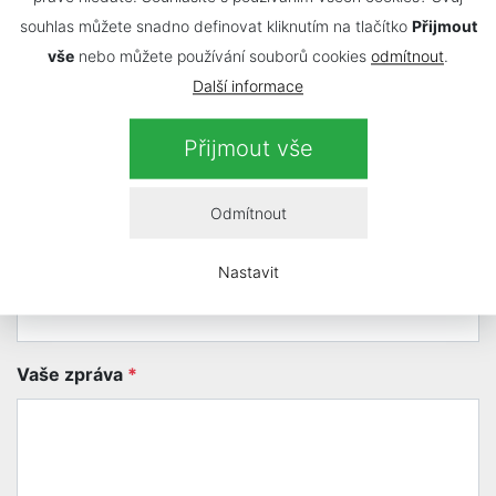
souhlas můžete snadno definovat kliknutím na tlačítko
Přijmout
vše
nebo můžete používání souborů cookies
odmítnout
.
Další informace
Kontaktujte nás
Přijmout vše
Vaše jméno a příjmení
*
Odmítnout
Nastavit
Váš e-mail
*
Vaše zpráva
*