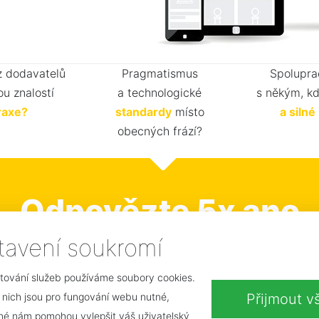
z dodavatelů
Pragmatismus
Spolupra
ou znalostí
a technologické
s někým, k
raxe?
standardy
místo
a siln
obecných frází?
Odpovězte 5x ano
ak s námi neztrácíte ča
tavení soukromí
tování služeb používáme soubory cookies.
 nich jsou pro fungování webu nutné,
Přijmout v
iné nám pomohou vylepšit váš uživatelský