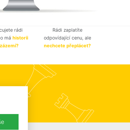
cujete rádi
Rádi zaplatíte
do má
historii
odpovídající cenu, ale
é zázemí?
nechcete přeplácet?
s...
še