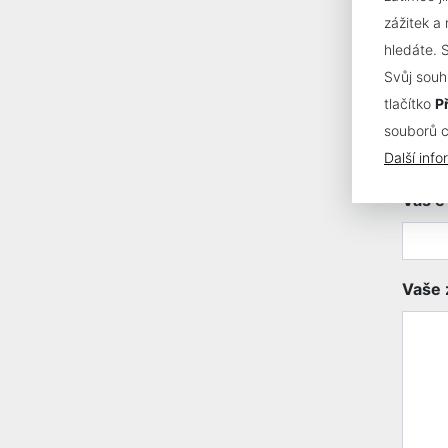
zážitek a
hledáte. 
Svůj souh
tlačítko
P
Vaše 
souborů 
Další inf
Váš e
Vaše 