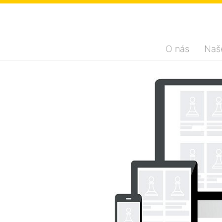
O nás
Naš