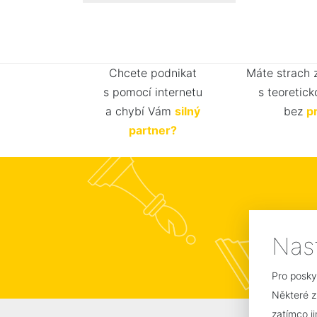
Chcete podnikat
Máte strach 
s pomocí internetu
s teoretick
a chybí Vám
silný
bez
p
partner?
a p
Nas
Pro posky
Některé z
zatímco j