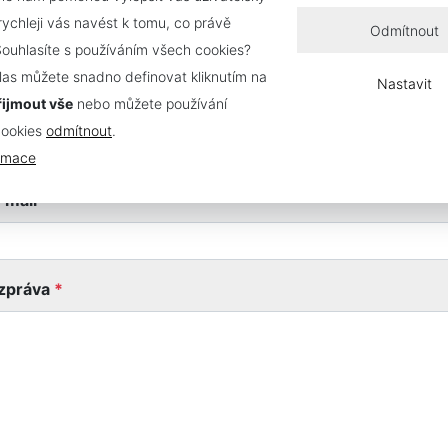
 rychleji vás navést k tomu, co právě
Kontaktujte nás
Odmítnout
Souhlasíte s používáním všech cookies?
las můžete snadno definovat kliknutím na
Nastavit
řijmout vše
nebo můžete používání
jméno a příjmení
*
cookies
odmítnout
.
ormace
-mail
*
zpráva
*