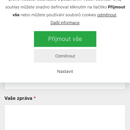
souhlas můžete snadno definovat kliknutím na tlačítko
Přijmout
vše
nebo můžete používání souborů cookies
odmítnout
.
Další informace
Kontaktujte nás
Přijmout vše
Vaše jméno a příjmení
*
Odmítnout
Nastavit
Váš e-mail
*
Vaše zpráva
*