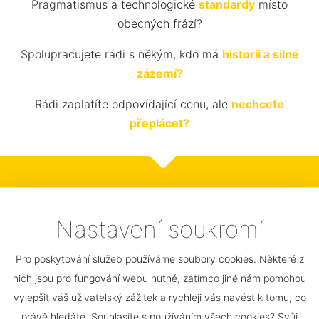
Pragmatismus a technologické
standardy
místo
obecných frází?
Spolupracujete rádi s někým, kdo má
historii a silné
zázemí?
Rádi zaplatíte odpovídající cenu, ale
nechcete
přeplácet?
Odpovězte 5x ano
Nastavení soukromí
a pak s námi
Pro poskytování služeb používáme soubory cookies. Některé z
neztrácíte čas...
nich jsou pro fungování webu nutné, zatímco jiné nám pomohou
vylepšit váš uživatelský zážitek a rychleji vás navést k tomu, co
právě hledáte. Souhlasíte s používáním všech cookies? Svůj