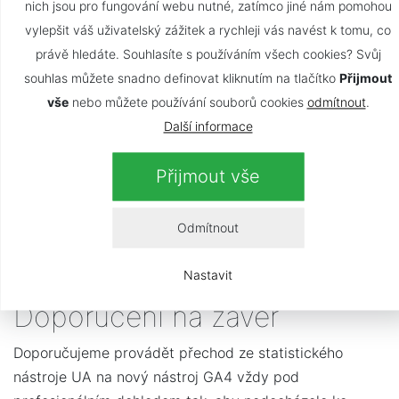
nich jsou pro fungování webu nutné, zatímco jiné nám pomohou
aplikace z jednoho místa. I když nové GA4 toto
vylepšit váš uživatelský zážitek a rychleji vás navést k tomu, co
skutečně umí, jejich nastavení není ovšem úplně
právě hledáte. Souhlasíte s používáním všech cookies? Svůj
jednoduché. Zejména složitá je skutečnost, kdy webová
souhlas můžete snadno definovat kliknutím na tlačítko
Přijmout
a mobilní aplikace pracují s rozdílnou databází
vše
nebo můžete používání souborů cookies
odmítnout
.
uživatelů.
Další informace
Nová generace GA4 bude také mimo jiné uchovávat
mnohem kratší časový interval sběru statistických dat.
Přijmout vše
Po 14 měsících bude nástroj GA4 data mazat. Bude
tedy důležité zpracovávat z nástroje GA4 pravidelné
Odmítnout
exporty a meziroční statistiky zaznamenávat také mimo
GA4.
Nastavit
Doporučení na závěr
Doporučujeme provádět přechod ze statistického
nástroje UA na nový nástroj GA4 vždy pod