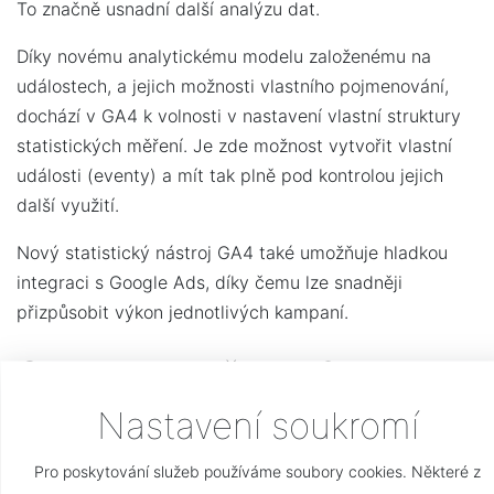
To značně usnadní další analýzu dat.
Díky novému analytickému modelu založenému na
událostech, a jejich možnosti vlastního pojmenování,
dochází v GA4 k volnosti v nastavení vlastní struktury
statistických měření. Je zde možnost vytvořit vlastní
události (eventy) a mít tak plně pod kontrolou jejich
další využití.
Nový statistický nástroj GA4 také umožňuje hladkou
integraci s Google Ads, díky čemu lze snadněji
přizpůsobit výkon jednotlivých kampaní.
Co mi to nepřinese?
Nastavení soukromí
Jako hlavní přednost společnost Google vyzdvihuje
zejména to, že GA4 by mělo být prostředím, kde je
Pro poskytování služeb používáme soubory cookies. Některé z
možné statisticky měřit webové aplikace a mobilní