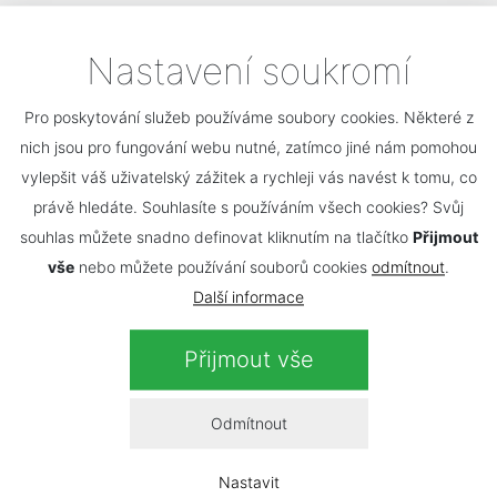
Kontaktujte nás
Nastavení soukromí
Vaše jméno a příjmení
*
Pro poskytování služeb používáme soubory cookies. Některé z
nich jsou pro fungování webu nutné, zatímco jiné nám pomohou
vylepšit váš uživatelský zážitek a rychleji vás navést k tomu, co
Váš e-mail
*
právě hledáte. Souhlasíte s používáním všech cookies? Svůj
souhlas můžete snadno definovat kliknutím na tlačítko
Přijmout
vše
nebo můžete používání souborů cookies
odmítnout
.
Další informace
Vaše zpráva
*
Přijmout vše
Odmítnout
Nastavit